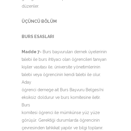
düzenler.
ÜÇÜNCÜ BÖLÜM
BURS ESASLARI
Madde 7-
Burs başvuruları dernek üyelerinin
talebi ile burs ihtiyacı olan öğrencileri tanıyan
kişiler vasıtası ile, üniversite yönetimlerinin
talebi veya öğrencinin kendi talebi ile olur.
Aday
öğrenci derneğe ait Burs Başvuru Belgesi’ni
eksiksiz doldurur ve burs komitesine iletir.
Burs
komitesi öğrenci ile mümkünse yüz yüze
görüşür. Gerektiği durumlarda öğrencinin
çevresinden tahkikat yapılır ve bilgi toplanır.