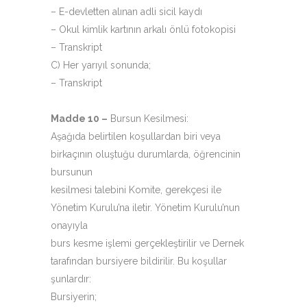
– E-devletten alınan adli sicil kaydı
– Okul kimlik kartının arkalı önlü fotokopisi
– Transkript
C) Her yarıyıl sonunda;
– Transkript
Madde 10 –
Bursun Kesilmesi:
Aşağıda belirtilen koşullardan biri veya
birkaçının oluştuğu durumlarda, öğrencinin
bursunun
kesilmesi talebini Komite, gerekçesi ile
Yönetim Kurulu’na iletir. Yönetim Kurulu’nun
onayıyla
burs kesme işlemi gerçekleştirilir ve Dernek
tarafından bursiyere bildirilir. Bu koşullar
şunlardır:
Bursiyerin;