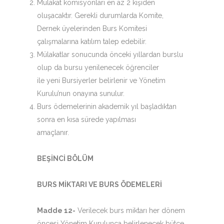
Mülakat komisyonları en az 2 kişiden
oluşacaktır. Gerekli durumlarda Komite,
Dernek üyelerinden Burs Komitesi
çalışmalarına katılım talep edebilir.
Mülakatlar sonucunda önceki yıllardan burslu
olup da bursu yenilenecek öğrenciler
ile yeni Bursiyerler belirlenir ve Yönetim
Kurulu’nun onayına sunulur.
Burs ödemelerinin akademik yıl başladıktan
sonra en kısa sürede yapılması
amaçlanır.
BEŞİNCİ BÖLÜM
BURS MİKTARI VE BURS ÖDEMELERİ
Madde 12-
Verilecek burs miktarı her dönem
öncesi Yönetim Kurulunca belirlenecek bütçe